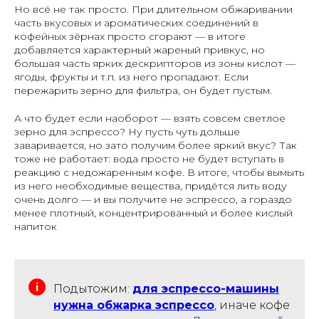
Но всё не так просто. При длительном обжаривании
часть вкусовых и ароматических соединений в
кофейных зёрнах просто сгорают — в итоге
добавляется характерный жареный привкус, но
большая часть ярких дескрипторов из зоны кислот —
ягоды, фрукты и т.п. из него пропадают. Если
пережарить зерно для фильтра, он будет пустым.
А что будет если наоборот — взять совсем светлое
зерно для эспрессо? Ну пусть чуть дольше
заваривается, но зато получим более яркий вкус? Так
тоже не работает: вода просто не будет вступать в
реакцию с недожаренным кофе. В итоге, чтобы вымыть
из него необходимые вещества, придётся лить воду
очень долго — и вы получите не эспрессо, а гораздо
менее плотный, концентрированный и более кислый
напиток
Подытожим:
для эспрессо-машины
нужна обжарка эспрессо
, иначе кофе