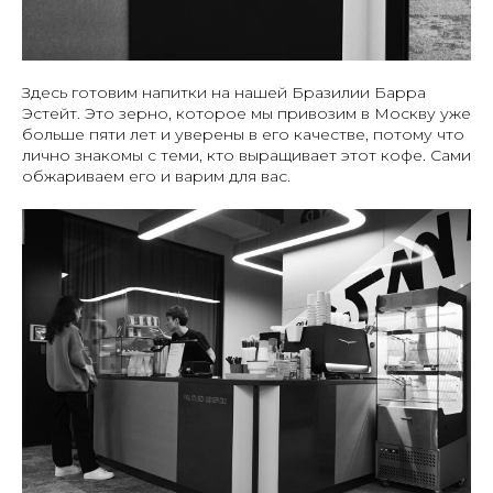
Здесь готовим напитки на нашей Бразилии Барра
Эстейт. Это зерно, которое мы привозим в Москву уже
больше пяти лет и уверены в его качестве, потому что
лично знакомы с теми, кто выращивает этот кофе. Сами
обжариваем его и варим для вас.