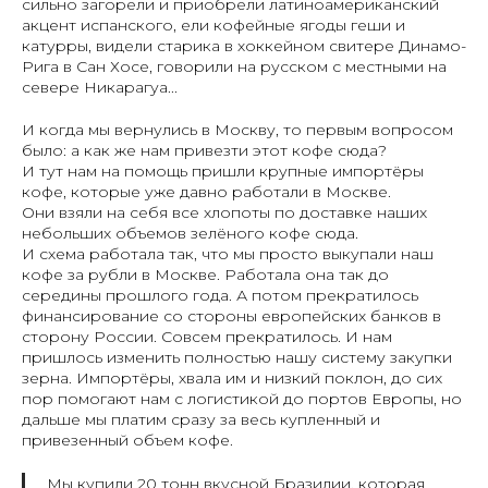
сильно загорели и приобрели латиноамериканский
акцент испанского, ели кофейные ягоды геши и
катурры, видели старика в хоккейном свитере Динамо-
Рига в Сан Хосе, говорили на русском с местными на
севере Никарагуа...
И когда мы вернулись в Москву, то первым вопросом
было: а как же нам привезти этот кофе сюда?
И тут нам на помощь пришли крупные импортёры
кофе, которые уже давно работали в Москве.
Они взяли на себя все хлопоты по доставке наших
небольших объемов зелёного кофе сюда.
И схема работала так, что мы просто выкупали наш
кофе за рубли в Москве. Работала она так до
середины прошлого года. А потом прекратилось
финансирование со стороны европейских банков в
сторону России. Совсем прекратилось. И нам
пришлось изменить полностью нашу систему закупки
зерна. Импортёры, хвала им и низкий поклон, до сих
пор помогают нам с логистикой до портов Европы, но
дальше мы платим сразу за весь купленный и
привезенный объем кофе.
Мы купили 20 тонн вкусной Бразилии, которая