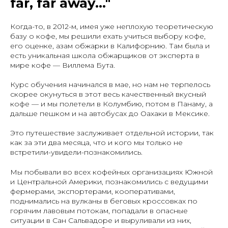
far, far away..."
Когда-то, в 2012-м, имея уже неплохую теоретическую
базу о кофе, мы решили ехать учиться выбору кофе,
его оценке, азам обжарки в Калифорнию. Там была и
есть уникальная школа обжарщиков от эксперта в
мире кофе — Виллема Бута.
Курс обучения начинался в мае, но нам не терпелось
скорее окунуться в этот весь качественный вкусный
кофе — и мы полетели в Колумбию, потом в Панаму, а
дальше пешком и на автобусах до Оахаки в Мексике.
Это путешествие заслуживает отдельной истории, так
как за эти два месяца, что и кого мы только не
встретили-увидели-познакомились.
Мы побывали во всех кофейных организациях Южной
и Центральной Америки, познакомились с ведущими
фермерами, экспортерами, кооперативами,
поднимались на вулканы в беговых кроссовках по
горячим лавовым потокам, попадали в опасные
ситуации в Сан Сальвадоре и выруливали из них,