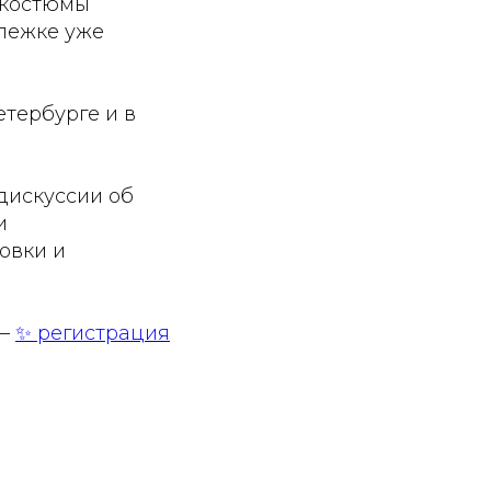
, костюмы
члежке уже
етербурге и в
дискуссии об
и
овки и
 —
✨ регистрация