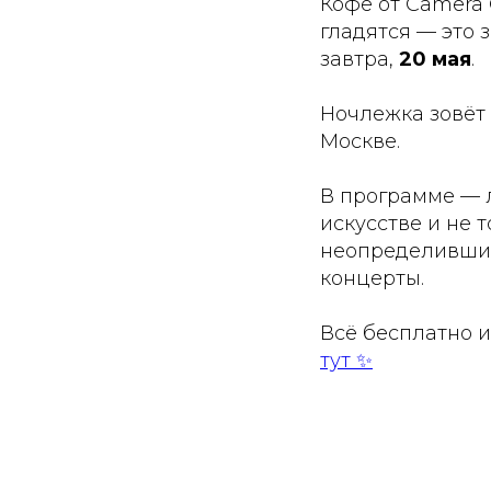
Кофе от Camera 
гладятся — это 
завтра,
20 мая
.
Ночлежка зовёт 
Москве.
В программе — л
искусстве и не т
неопределивших
концерты.
Всё бесплатно и
тут ✨