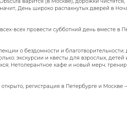
Obscura варится (в Москве), дорожки чистятся
значит, День широко распахнутых дверей в Но
всех-всех провести субботний день вместе в П
екции о бездомности и благотворительности; 
олько; экскурсии и квесты для взрослых, детей 
ся; Нетолерантное кафе и новый мерч; тренир
 открыто, регистрация в Петербурге и Москве