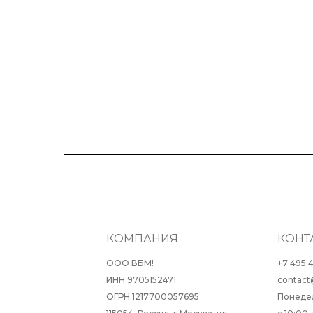
КОМПАНИЯ
КОНТ
ООО ВБМ!
+7 495 
ИНН 9705152471
contact
ОГРН 1217700057695
Понеде