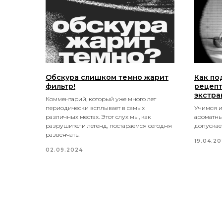
Обскура слишком темно жарит
Как по
фильтр!
рецепт
экстра
Комментарий, который уже много лет
периодически всплывает в самых
Учимся и
различных местах. Этот слух мы, как
ароматны
разрушители легенд, постараемся сегодня
допуска
развенчать.
19.04.2
02.09.2024