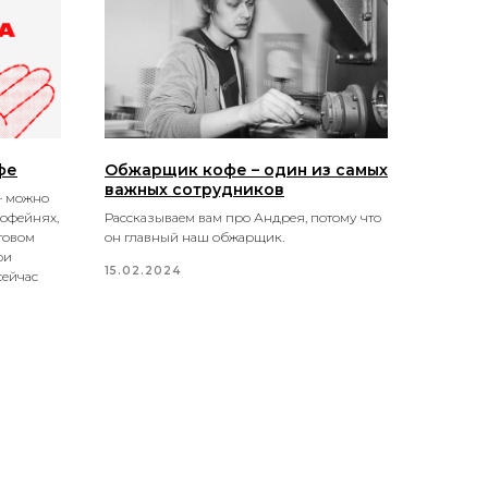
фе
Обжарщик кофе – один из самых
важных сотрудников
— можно
кофейнях,
Рассказываем вам про Андрея, потому что
товом
он главный наш обжарщик.
ои
15.02.2024
сейчас