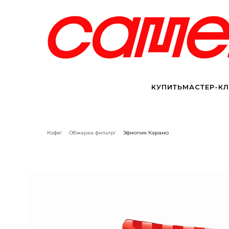
КУПИТЬ
МАСТЕР-К
Кофе
Обжарка фильтр
Эфиопия Карамо
/
/