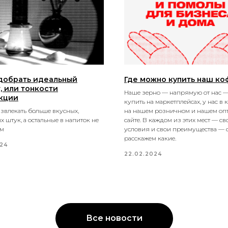
добрать идеальный
Где можно купить наш ко
, или тонкости
Наше зерно — напрямую от нас 
кции
купить на маркетплейсах, у нас в 
звлекать больше вкусных,
на нашем розничном и нашем оп
х штук, а остальные в напиток не
сайте. В каждом из этих мест — св
ем
условия и свои преимущества — 
расскажем какие.
024
22.02.2024
Все новости