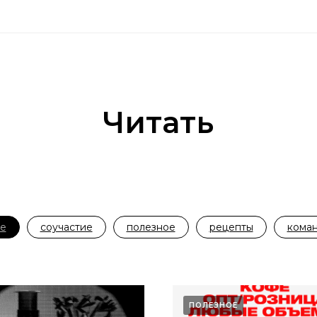
Читать
е
соучастие
полезное
рецепты
кома
ПОЛЕЗНОЕ