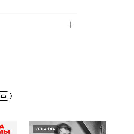
нда
КОМАНДА